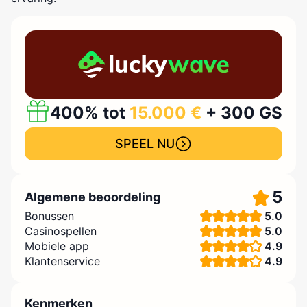
400% tot
15.000 €
+ 300 GS
SPEEL NU
5
Algemene beoordeling
Bonussen
5.0
Casinospellen
5.0
Mobiele app
4.9
Klantenservice
4.9
Kenmerken