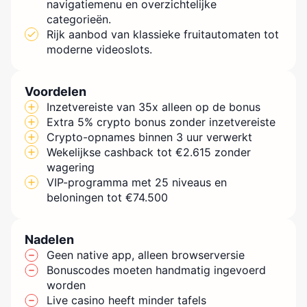
navigatiemenu en overzichtelijke
categorieën.
Rijk aanbod van klassieke fruitautomaten tot
moderne videoslots.
Voordelen
Inzetvereiste van 35x alleen op de bonus
Extra 5% crypto bonus zonder inzetvereiste
Crypto-opnames binnen 3 uur verwerkt
Wekelijkse cashback tot €2.615 zonder
wagering
VIP-programma met 25 niveaus en
beloningen tot €74.500
Nadelen
Geen native app, alleen browserversie
Bonuscodes moeten handmatig ingevoerd
worden
Live casino heeft minder tafels