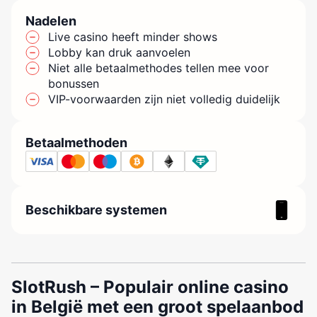
Nadelen
Live casino heeft minder shows
Lobby kan druk aanvoelen
Niet alle betaalmethodes tellen mee voor
bonussen
VIP-voorwaarden zijn niet volledig duidelijk
Betaalmethoden
Beschikbare systemen
SlotRush – Populair online casino
in België met een groot spelaanbod