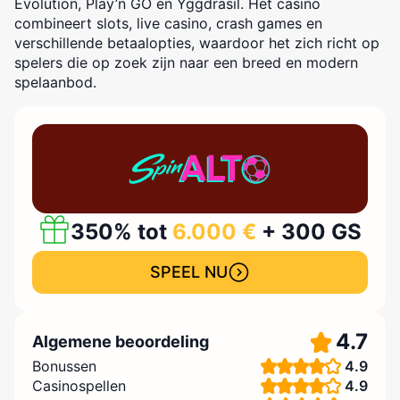
Evolution, Play’n GO en Yggdrasil. Het casino
combineert slots, live casino, crash games en
verschillende betaalopties, waardoor het zich richt op
spelers die op zoek zijn naar een breed en modern
spelaanbod.
350% tot
6.000 €
+ 300 GS
SPEEL NU
4.7
Algemene beoordeling
Bonussen
4.9
Casinospellen
4.9