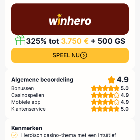
325% tot
3.750 €
+ 500 GS
SPEEL NU
4.9
Algemene beoordeling
Bonussen
5.0
Casinospellen
4.9
Mobiele app
4.9
Klantenservice
5.0
Kenmerken
Heroïsch casino-thema met een intuïtief