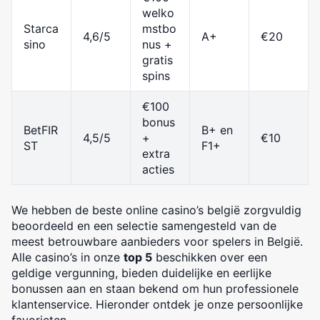
welko
Starca
mstbo
4,6/5
A+
€20
sino
nus +
gratis
spins
€100
bonus
BetFIR
B+ en
4,5/5
+
€10
ST
F1+
extra
acties
We hebben de beste online casino’s belgië zorgvuldig
beoordeeld en een selectie samengesteld van de
meest betrouwbare aanbieders voor spelers in België.
Alle casino’s in onze
top 5
beschikken over een
geldige vergunning, bieden duidelijke en eerlijke
bonussen aan en staan bekend om hun professionele
klantenservice. Hieronder ontdek je onze persoonlijke