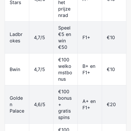
Stars
het
prijze
nrad
Speel
Ladbr
€5 en
4,7/5
F1+
€10
okes
win
€50
€100
welko
B+ en
Bwin
4,7/5
€10
mstbo
F1+
nus
€100
Golde
bonus
A+ en
n
4,6/5
+
€20
F1+
Palace
gratis
spins
€100