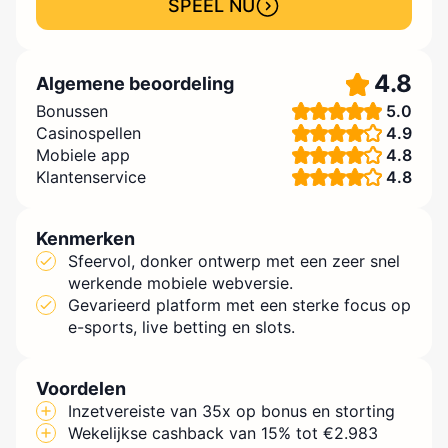
SPEEL NU
4.8
Algemene beoordeling
Bonussen
5.0
Casinospellen
4.9
Mobiele app
4.8
Klantenservice
4.8
Kenmerken
Sfeervol, donker ontwerp met een zeer snel
werkende mobiele webversie.
Gevarieerd platform met een sterke focus op
e-sports, live betting en slots.
Voordelen
Inzetvereiste van 35x op bonus en storting
Wekelijkse cashback van 15% tot €2.983