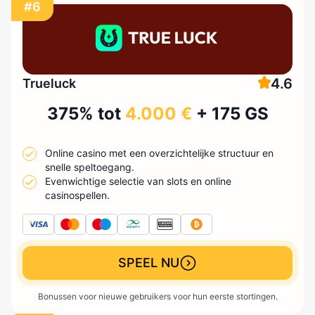
#6
4.6
Trueluck
375% tot
4.000 €
+ 175 GS
Online casino met een overzichtelijke structuur en
snelle speltoegang.
Evenwichtige selectie van slots en online
casinospellen.
SPEEL NU
Bonussen voor nieuwe gebruikers voor hun eerste stortingen.