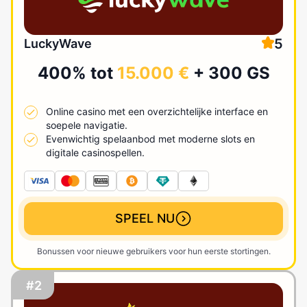
5
LuckyWave
400% tot
15.000 €
+ 300 GS
Online casino met een overzichtelijke interface en
soepele navigatie.
Evenwichtig spelaanbod met moderne slots en
digitale casinospellen.
SPEEL NU
Bonussen voor nieuwe gebruikers voor hun eerste stortingen.
#2