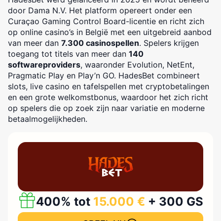
door Dama N.V. Het platform opereert onder een
Curaçao Gaming Control Board-licentie en richt zich
op online casino’s in België met een uitgebreid aanbod
van meer dan
7.300 casinospellen
. Spelers krijgen
toegang tot titels van meer dan
140
softwareproviders
, waaronder Evolution, NetEnt,
Pragmatic Play en Play’n GO. HadesBet combineert
slots, live casino en tafelspellen met cryptobetalingen
en een grote welkomstbonus, waardoor het zich richt
op spelers die op zoek zijn naar variatie en moderne
betaalmogelijkheden.
400% tot
15.000 €
+ 300 GS