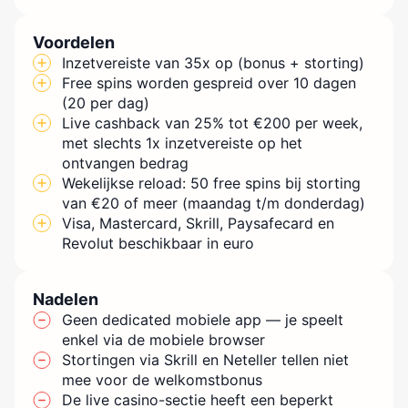
Voordelen
Inzetvereiste van 35x op (bonus + storting)
Free spins worden gespreid over 10 dagen
(20 per dag)
Live cashback van 25% tot €200 per week,
met slechts 1x inzetvereiste op het
ontvangen bedrag
Wekelijkse reload: 50 free spins bij storting
van €20 of meer (maandag t/m donderdag)
Visa, Mastercard, Skrill, Paysafecard en
Revolut beschikbaar in euro
Nadelen
Geen dedicated mobiele app — je speelt
enkel via de mobiele browser
Stortingen via Skrill en Neteller tellen niet
mee voor de welkomstbonus
De live casino-sectie heeft een beperkt