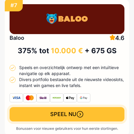
#7
4.6
Baloo
375% tot
10.000 €
+ 675 GS
Speels en overzichtelijk ontwerp met een intuïtieve
navigatie op elk apparaat.
Divers portfolio bestaande uit de nieuwste videoslots,
instant win games en live tafels.
SPEEL NU
Bonussen voor nieuwe gebruikers voor hun eerste stortingen.